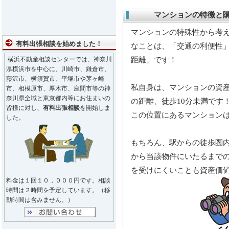
マンションの特徴
と
マンションの特殊性から考
有料出張相談を始めました！
なことは、「交通の利便性
距離」です！
横浜不動産相談センターでは、神奈川
県横浜市を中心に、川崎市、鎌倉市、
藤沢市、横須賀市、平塚市や茅ヶ崎
私自身は、マンションの資
市、相模原市、厚木市、座間市等の神
奈川県全域と東京都内等にお住まいの
の距離、徒歩10分未満です
皆様に対し、
有料出張相談
を開始しま
この位置にあるマンション
した。
もちろん、駅からの徒歩圏内
から当該物件にいたるまで
を受けにくいことも資産価
料金は１回１０，０００円です。相談
時間は２時間を予定しています。（移
動時間は含みません。）