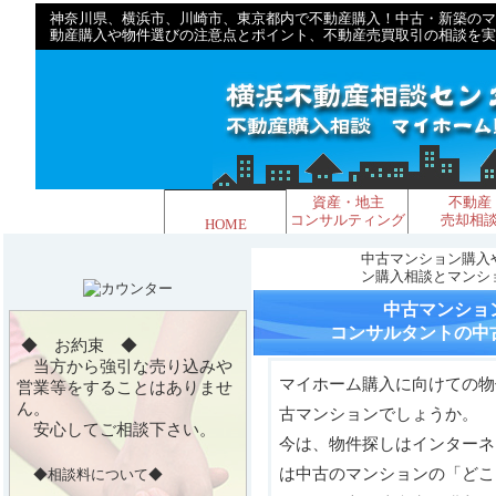
神奈川県、横浜市、川崎市、東京都内で不動産購入！中古・新築の
動産購入や物件選びの注意点とポイント、不動産売買取引の相談を実
資産・地主
不動産
コンサルティング
売却相
HOME
中古マンション購入
ン購入相談とマンシ
中古マンショ
コンサルタントの中
◆ お約束 ◆
当方から強引な売り込みや
マイホーム購入に向けての物
営業等をすることはありませ
ん。
古マンションでしょうか。
安心してご相談下さい。
今は、物件探しはインターネ
は中古のマンションの「どこ
◆相談料について◆