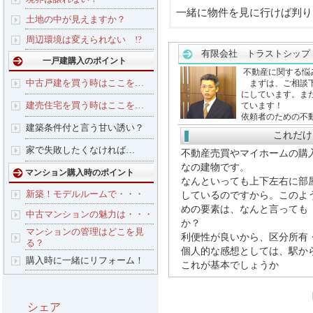
一緒に物件を見に行けば判り
土地の中が見えますか？
周辺環境は変えられない !?
有限会社 トラストシップ
一戸建購入のポイント
不動産に関する悩
中古戸建を買う時はここを…
まずは、ご相談下
にしています。ま
建売住宅を買う時はここを…
ています！
依頼者のための不
建築条件付と言う甘い誘い？
これだけ
家で失敗したくなければ…
不動産売買やマイホームの購
なの建物です。
マンション購入時のポイント
なんといっても上下左右に部
新築！モデルルームで・・・
しているのですから。このよ
めの要素は、なんと言っても
中古マンションの魅力は・・・
か？
マンションの管理はどこを見
利便性が良いから、区分所有
る？
個人的な感想としては、駅から
購入時に一緒にリフォーム！
これが基本でしょうか
シェア