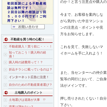
のか！と言う注意点や購入の
初回面談による不動産相
談は無料です！
２回目以降の相談は１回
今まで、お客様を案内しな
５，０００円です！ご利
用下さい！
がら気付いた中古マンショ
ンの注意点・ポイントや見
方をお知らせします。
不動産を買う時の心配！
不動産購入！買う前に・・・！
これを見て、失敗しないマ
知っておこう！購入時の経
イホームを手に入れよう！
過！
購入時の諸費用って！？
折込チラシに載っているのは？
また、当センターへの仲介業
インターネット広告に注意！
覧等の同行において、ご自身
自分のための不動産業者選び？
法がメインです。
土地購入のポイント
押し売りされたくない！自分
土地選びは道路が大事 !?
下さい。
境界は譲れない？