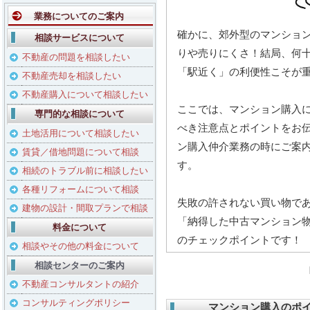
業務についてのご案内
確かに、郊外型のマンショ
相談サービスについて
りや売りにくさ！結局、何
不動産の問題を相談したい
「駅近く」の利便性こそが
不動産売却を相談したい
不動産購入について相談したい
ここでは、マンション購入
専門的な相談について
べき注意点とポイントをお
土地活用について相談したい
ン購入仲介業務の時にご案
賃貸／借地問題について相談
す。
相続のトラブル前に相談したい
各種リフォームについて相談
失敗の許されない買い物で
建物の設計・間取プランで相談
「納得した中古マンション
料金について
のチェックポイントです！
相談やその他の料金について
相談センターのご案内
不動産コンサルタントの紹介
コンサルティングポリシー
マンション購入のポイン