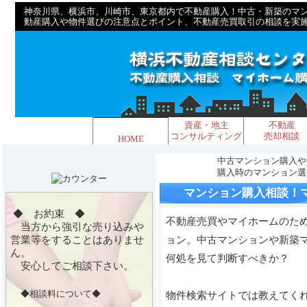
神奈川県、横浜市、川崎市、東京都内で不動産購入！中古・新築のマ
動産購入や物件選びの注意点とポイント、不動産売買取引の相談を実
資産・地主
不動産
コンサルティング
売却相談
HOME
中古マンション購入や
購入時のマンション選
マンション購入相談！
◆ お約束 ◆
不動産売買やマイホームのた
当方から強引な売り込みや
ョン。中古マンションや新築
営業等をすることはありませ
ん。
何処を見て判断すべきか？
安心してご相談下さい。
◆相談料について◆
物件検索サイトでは教えてく