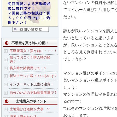
ないマンションの特質を理解
初回面談による不動産相
談は無料です！
てマイホーム選びに活用して
２回目以降の相談は１回
ださい。
５，０００円です！ご利
用下さい！
誰もが良いマンションを購入
たいと思っていると思います
不動産を買う時の心配！
が、良いマンションとはどん
不動産購入！買う前に・・・！
ところを見て判断すればよい
知っておこう！購入時の経
でしょうか？
過！
購入時の諸費用って！？
マンション選びのポイントの
折込チラシに載っているのは？
良いマンションを選ぶポイン
インターネット広告に注意！
しょう！
自分のための不動産業者選び？
マンションの管理状況を見れ
るのです！
土地購入のポイント
ではそのマンション管理状況
土地選びは道路が大事 !?
お伝えします。
境界は譲れない？