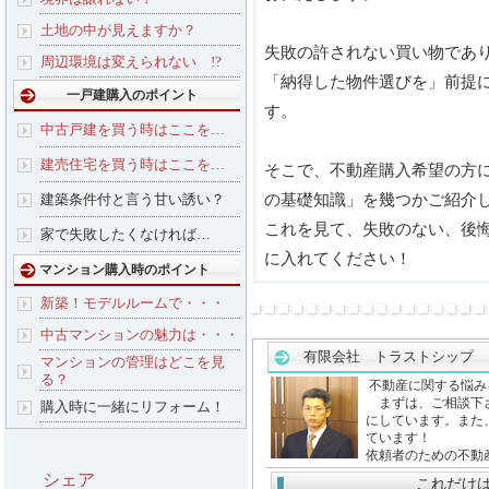
土地の中が見えますか？
失敗の許されない買い物であ
周辺環境は変えられない !?
「納得した物件選びを」前提
一戸建購入のポイント
す。
中古戸建を買う時はここを…
建売住宅を買う時はここを…
そこで、不動産購入希望の方
の基礎知識」を幾つかご紹介
建築条件付と言う甘い誘い？
これを見て、失敗のない、後
家で失敗したくなければ…
に入れてください！
マンション購入時のポイント
新築！モデルルームで・・・
中古マンションの魅力は・・・
有限会社 トラストシップ 
マンションの管理はどこを見
る？
不動産に関する悩み
まずは、ご相談下さ
購入時に一緒にリフォーム！
にしています。また
ています！
依頼者のための不動
シェア
これだけ